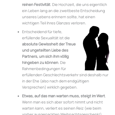
reinen Festivität
. Die Hochzeit, die uns eigentlich
ein Leben lang an die zweitbeste Entscheidung
unseres Lebens erinnern sollte, hat einen
wichtigen Teil ihres Glanzes verloren.
Entscheidend für tiefe,
erfüllende Sexualität ist die
absolute Gewissheit der Treue
und ungeteilten Liebe des
Partners, um sich ihm völlig
hingeben zu können
. Die
Rahmenbedingungen für
erfüllenden Geschlechtsverkehr sind deshalb nur
in der Ehe (also nach dem endgültigen
Versprechen) wirklich gegeben.
Etwas, auf das man warten muss, steigt im Wert
.
Wenn man es sich aber sofort nimmt und nicht
warten kann, verliert es seinen Reiz (wie beim
vorher ausgepackten Weihnachtsgeschenk!)