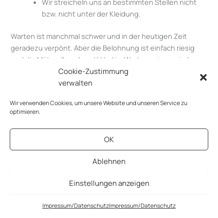
Wir streicheln uns an bestimmten Stellen nicht
bzw. nicht unter der Kleidung.
Warten ist manchmal schwer und in der heutigen Zeit
geradezu verpönt. Aber die Belohnung ist einfach riesig
und die Mühe allemal wert! Und im Warten zeigen wir dem
Cookie-Zustimmung
Anderen: Du bist es mir wert, die Spannung auszuhalten
verwalten
bis zu dem Tag, an dem wir uns vor Gott und der Welt
versprechen, für immer zusammen zu bleiben. Es gibt kein
Wir verwenden Cookies, um unsere Website und unseren Service zu
größeres Treueversprechen, keine größere
optimieren.
Liebesbekundung und somit auch kein besseres
Fundament für eine lebenslange Liebe!
OK
Es gibt immer einen Neuanfang!
Ablehnen
Einstellungen anzeigen
Vielleicht geht es manchen nicht gut bei diesen Gedanken.
Vielleicht tragen wir Verletzungen mit uns herum. Vielleicht
fühlt sich mancher betrogen und beraubt, weil Dinge
Impressum/Datenschutz
Impressum/Datenschutz
schiefgelaufen sind oder Du hast Dich von Gefühlen