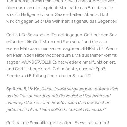
Tabuthema, etwas Peinliches, etwas Unsauberes, etwas,
über das man nicht spricht. Man hatte das Bild, dass die
wirklich Heiligen sich vom Sex enthalten. Aber ist Gott
wirklich gegen Sex? Die Wahrheit ist genau das Gegenteil:
Gott ist für Sex und der Teufel dagegen. Gott hat den Sex
erfunden! Als Gott Mann und Frau schuf und sie zum
ersten Mal zusammen kamen sagte er: SEHR GUT!!! Wenn
ein Paar in den Flitterwochen zum 1. Mal zusammenkommt,
sagt er: WUNDERVOLL!! Es hat wieder einmal funktioniert.
Und Gott ist begeistert. Gott möchte, dass wir Spaß,
Freude und Erfüllung finden in der Sexualität.
Sprüche 5, 18-19:
„Deine Quelle sei gesegnet, erfreue dich
an der Frau deiner Jugend! Die liebliche Hirschkuh und
anmutige Gemse – ihre Brüste sollen dich berauschen
jederzeit, in ihrer Liebe sollst du taumeln immerdar!“
Gott hat die Sexualität geschaffen. Es war seine Idee!