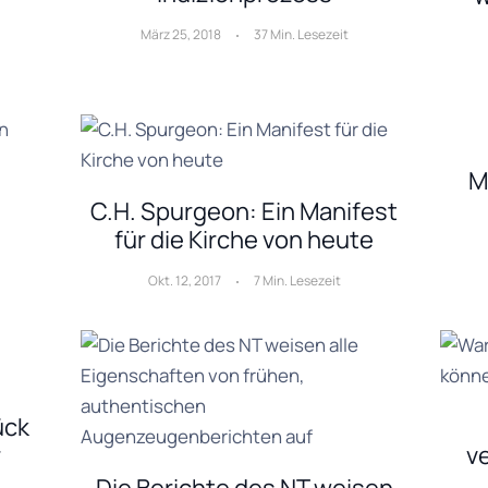
März 25, 2018
37 Min. Lesezeit
M
C.H. Spurgeon: Ein Manifest
für die Kirche von heute
Okt. 12, 2017
7 Min. Lesezeit
ück
r
v