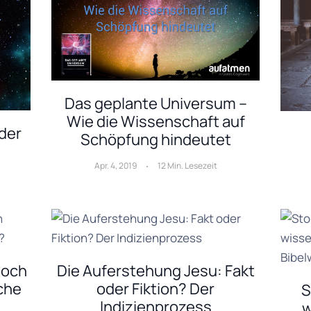
Das geplante Universum –
Wie die Wissenschaft auf
der
Schöpfung hindeutet
Apr. 4, 2019
12 Min. Lesezeit
noch
Die Auferstehung Jesu: Fakt
che
oder Fiktion? Der
S
Indizienprozess
w