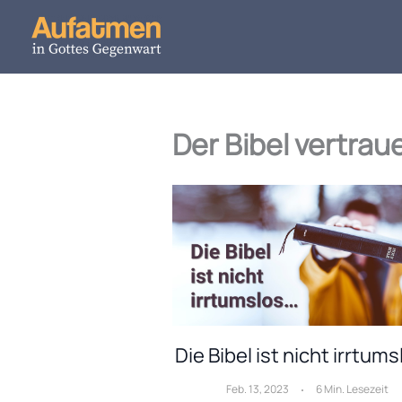
Zum
Inhalt
springen
Der Bibel vertrau
Die Bibel ist nicht irrtum
Feb. 13, 2023
6 Min. Lesezeit