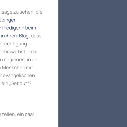
ansage zu sehen, die
übinger
e
Predigerin beim
5
in ihrem Blog
, dass
berechtigung
ehr wächst in mir
u beginnen, in der
de Menschen mit
er evangelischen
ein „Get out“?
teilen, ein paar