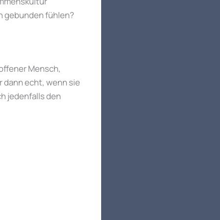
kommenskultur
en gebunden fühlen?
d offener Mensch,
 dann echt, wenn sie
h jedenfalls den