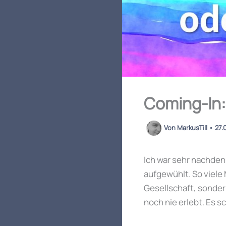
Coming-In:
Von
MarkusTill
•
27.
Ich war sehr nachden
aufgewühlt. So viele
Gesellschaft, sonder
noch nie erlebt. Es 