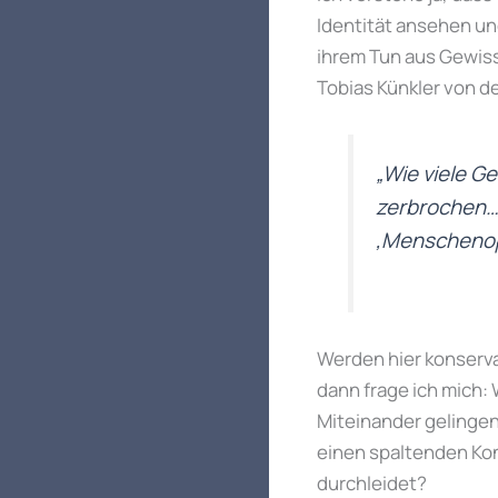
Identität ansehen un
ihrem Tun aus Gewis
Tobias Künkler von d
„Wie viele G
zerbrochen… 
‚Menschenopf
Werden hier konserva
dann frage ich mich:
Miteinander gelingen
einen spaltenden Kon
durchleidet?