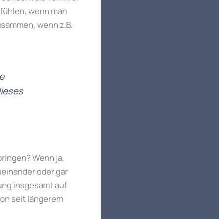
 fühlen, wenn man
usammen, wenn z.B.
e
Dieses
bringen? Wenn ja,
neinander oder gar
gung insgesamt auf
hon seit längerem