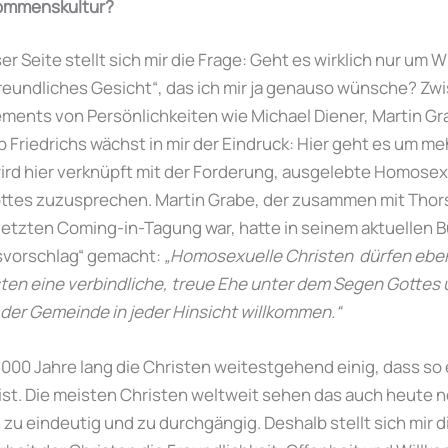
kommenskultur?
r Seite stellt sich mir die Frage: Geht es wirklich nur um
freundliches Gesicht“, das ich mir ja genauso wünsche? Zw
ements von Persönlichkeiten wie Michael Diener, Martin Gra
b Friedrichs wächst in mir der Eindruck: Hier geht es um me
rd hier verknüpft mit der Forderung, ausgelebte Homosex
ottes zuzusprechen. Martin Grabe, der zusammen mit Thor
letzten Coming-in-Tagung war, hatte in seinem aktuellen B
svorschlag“ gemacht:
„Homosexuelle Christen dürfen ebe
ten eine verbindliche, treue Ehe unter dem Segen Gottes
 der Gemeinde in jeder Hinsicht willkommen.“
000 Jahre lang die Christen weitestgehend einig, dass so e
r ist. Die meisten Christen weltweit sehen das auch heute 
 zu eindeutig und zu durchgängig. Deshalb stellt sich mir di