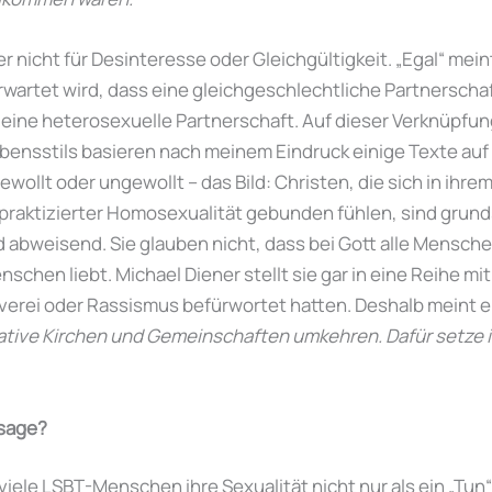
er nicht für Desinteresse oder Gleichgültigkeit. „Egal“ mein
Erwartet wird, dass eine gleichgeschlechtliche Partnersch
 eine heterosexuelle Partnerschaft. Auf dieser Verknüpfu
ensstils basieren nach meinem Eindruck einige Texte auf 
wollt oder ungewollt – das Bild: Christen, die sich in ihre
praktizierter Homosexualität gebunden fühlen, sind grund
nd abweisend. Sie glauben nicht, dass bei Gott alle Mensch
schen liebt. Michael Diener stellt sie gar in eine Reihe mit
verei oder Rassismus befürwortet hatten. Deshalb meint e
tive Kirchen und Gemeinschaften umkehren. Dafür setze ich
nsage?
 viele LSBT-Menschen ihre Sexualität nicht nur als ein „Tun“ 