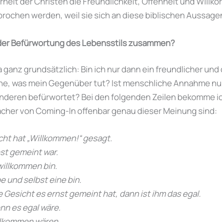
heit der Christen die Freundlichkeit, Offenheit und Will
rochen werden, weil sie sich an diese biblischen Aussag
er Befürwortung des Lebensstils zusammen?
 ja ganz grundsätzlich: Bin ich nur dann ein freundlicher un
ne, was mein Gegenüber tut? Ist menschliche Annahme nur
nderen befürwortet? Bei den folgenden Zeilen bekomme ic
acher von Coming-In offenbar genau dieser Meinung sind:
cht hat „Willkommen!“ gesagt.
nst gemeint war.
willkommen bin.
be und selbst eine bin.
Gesicht es ernst gemeint hat, dann ist ihm das egal.
nn es egal wäre.
illkommen wären.