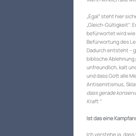
„Egal“ steht hier sich
„Gleich-Gültigkeit“. 
befürwortet wird wie
Befürwortung des Leb
Dadurch entsteht – ge
biblische Ablehnung 
unfreundlich, kalt u
und dass Gott alle Men
Antisemitismus, Skla
dass gerade konserva
Kraft.“
Ist das eine Kampfa
Ich verstehe ja, dass