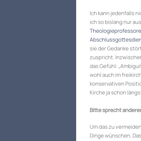
Ich kann jedenfalls n
ich so bislang nur au
Theologieprofessoren 
Abschlussgottesdiens
sie der Gedanke stör
zuspricht. Inzwische
das Gefühl: „Ambigui
wohl auch im freikir
konservativen Positi
Kirche ja schon läng
Bitte sprecht anderen
Um das zu vermeiden w
Dinge wünschen. Das 