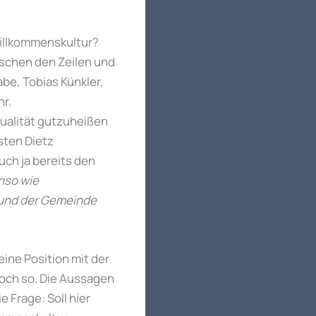
 Willkommenskultur?
ischen den Zeilen und
be, Tobias Künkler,
hr.
ualität gutzuheißen
sten Dietz
uch ja bereits den
nso wie
 und der Gemeinde
ine Position mit der
noch so. Die Aussagen
e Frage: Soll hier