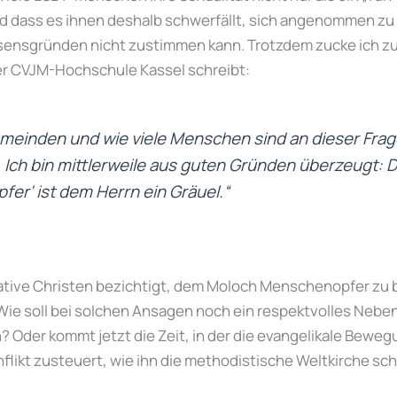
d dass es ihnen deshalb schwerfällt, sich angenommen zu
sensgründen nicht zustimmen kann. Trotzdem zucke ich z
er CVJM-Hochschule Kassel schreibt:
emeinden und wie viele Menschen sind an dieser Frag
Ich bin mittlerweile aus guten Gründen überzeugt: 
er‘ ist dem Herrn ein Gräuel.“
tive Christen bezichtigt, dem Moloch Menschenopfer zu 
 Wie soll bei solchen Ansagen noch ein respektvolles Nebe
? Oder kommt jetzt die Zeit, in der die evangelikale Bewe
flikt zusteuert, wie ihn die methodistische Weltkirche sc