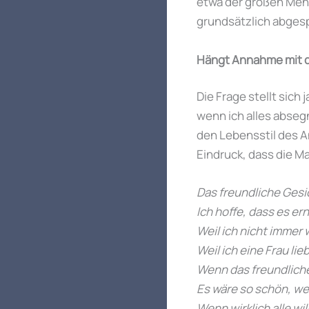
etwa der großen Mehr
grundsätzlich abgesp
Hängt Annahme mit d
Die Frage stellt sich
wenn ich alles abseg
den Lebensstil des A
Eindruck, dass die M
Das freundliche Gesi
Ich hoffe, dass es er
Weil ich nicht immer 
Weil ich eine Frau lie
Wenn das freundliche 
Es wäre so schön, we
Wenn wirklich alle w