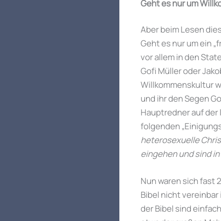
Geht es nur um Will
Aber beim Lesen diese
Geht es nur um ein „
vor allem in den Stat
Gofi Müller oder Jako
Willkommenskultur wi
und ihr den Segen G
Hauptredner auf der 
folgenden „Einigung
heterosexuelle Chris
eingehen und sind in
Nun waren sich fast 2
Bibel nicht vereinba
der Bibel sind einfach