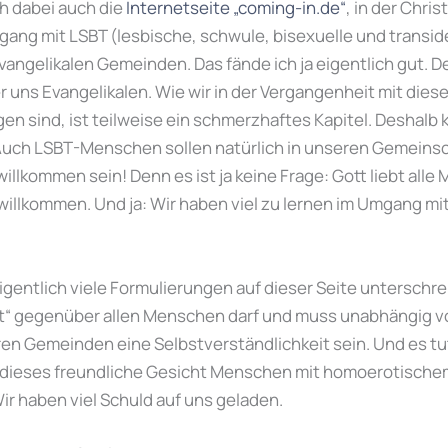
h dabei auch die
Internetseite „coming-in.de“
, in der Chr
gang mit LSBT (lesbische, schwule, bisexuelle und transi
angelikalen Gemeinden. Das fände ich ja eigentlich gut. De
ter uns Evangelikalen. Wie wir in der Vergangenheit mit di
sind, ist teilweise ein schmerzhaftes Kapitel. Deshalb k
uch LSBT-Menschen sollen natürlich in unseren Gemeins
llkommen sein! Denn es ist ja keine Frage: Gott liebt alle 
willkommen. Und ja: Wir haben viel zu lernen im Umgang m
igentlich viele Formulierungen auf dieser Seite unterschre
t“ gegenüber allen Menschen darf und muss unabhängig vo
en Gemeinden eine Selbstverständlichkeit sein. Und es tut m
 dieses freundliche Gesicht Menschen mit homoerotische
ir haben viel Schuld auf uns geladen.