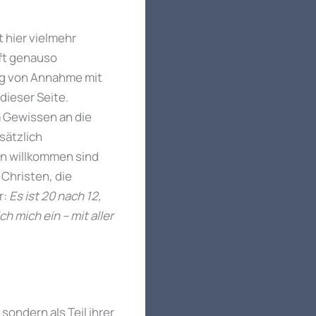
t hier vielmehr
aft genauso
ng von Annahme mit
dieser Seite.
m Gewissen an die
sätzlich
en willkommen sind
 Christen, die
r:
Es ist 20 nach 12,
 mich ein – mit aller
sondern als Teil ihrer