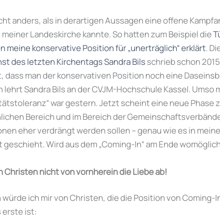
icht anders, als in derartigen Aussagen eine offene Kampf
s meiner Landeskirche kannte. So hatten zum Beispiel die
T
meine konservative Position für „unerträglich“ erklärt
. Di
t des letzten Kirchentags Sandra Bils
schrieb schon 201
t, dass man der konservativen Position noch eine Daseins
n lehrt Sandra Bils an der CVJM-Hochschule Kassel. Umso m
tätstoleranz“ war gestern. Jetzt scheint eine neue Phase z
chlichen Bereich und im Bereich der Gemeinschaftsverbän
onen eher verdrängt werden sollen – genau wie es in mein
st geschieht. Wird aus dem „Coming-In“ am Ende womöglich 
 Christen nicht von vornherein die Liebe ab!
ürde ich mir von Christen, die die Position von Coming-In 
erste ist: