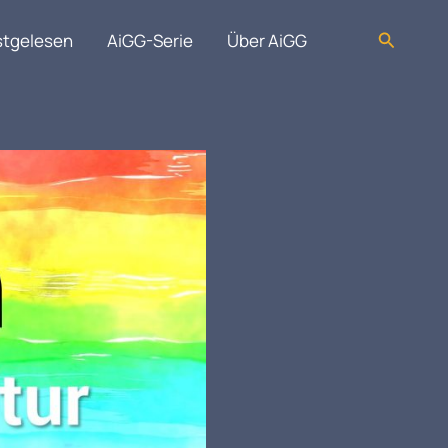
Suchen
stgelesen
AiGG-Serie
Über AiGG