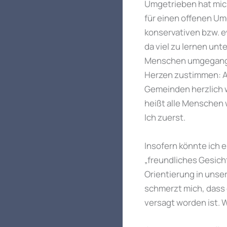
Umgetrieben hat mic
für einen offenen Um
konservativen bzw. ev
da viel zu lernen un
Menschen umgegangen 
Herzen zustimmen: A
Gemeinden herzlich wi
heißt alle Menschen 
Ich zuerst.
Insofern könnte ich e
„freundliches Gesich
Orientierung in unser
schmerzt mich, dass
versagt worden ist. W