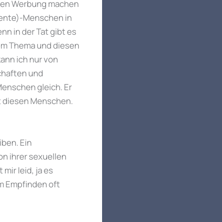
isten Werbung machen
dente)-Menschen in
nn in der Tat gibt es
esem Thema und diesen
ann ich nur von
chaften und
Menschen gleich. Er
it diesen Menschen.
iben. Ein
n ihrer sexuellen
ir leid, ja es
m Empfinden oft