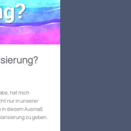
isierung?
abe, hat mich
ht nur in unserer
ch in diesem Ausmaß
larisierung zu geben.