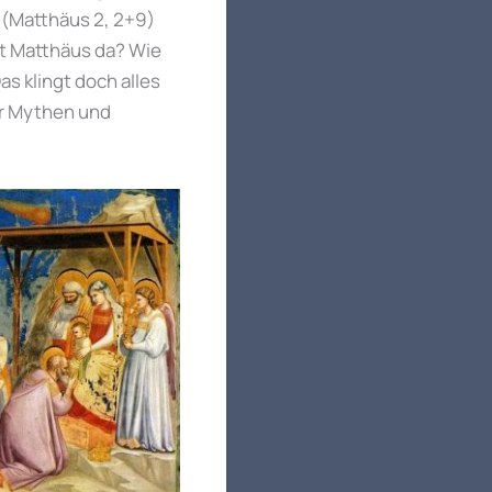
(Matthäus 2, 2+9)
t Matthäus da? Wie
s klingt doch alles
er Mythen und