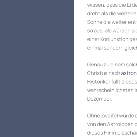
wissen, dass die Erd
dreht als die weiter 
Sonne die weiter ent
so aus, als würden s
einer Konjunktion ges
einmal sondern gleich
Genau zu einem solch
Christus nach
astron
Historiker fällt dies
wahrscheinlichsten is
Dezember.
Ohne Zweifel wurde 
von den Astrologen d
dieses Himmelsschaus