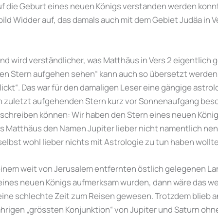
auf die Geburt eines neuen Königs verstanden werden konn
nbild Widder auf, das damals auch mit dem Gebiet Judäa in
nd wird verständlicher, was Matthäus in Vers 2 eigentlich 
nen Stern aufgehen sehen“ kann auch so übersetzt werden
ickt“. Das war für den damaligen Leser eine gängige astro
n zuletzt aufgehenden Stern kurz vor Sonnenaufgang besc
schreiben können: Wir haben den Stern eines neuen Königs
ss Matthäus den Namen Jupiter lieber nicht namentlich nen
 selbst wohl lieber nichts mit Astrologie zu tun haben wollte
einem weit von Jerusalem entfernten östlich gelegenen Lan
t eines neuen Königs aufmerksam wurden, dann wäre das w
ine schlechte Zeit zum Reisen gewesen. Trotzdem blieb a
hrigen „grössten Konjunktion“ von Jupiter und Saturn ohne