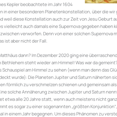
es Kepler beobachtete im Jahr 1604
n in einer besonderen Planetenkonstellation, über die wir
weil diese Konstellation auch zur Zeit von Jesu Geburt auft
s vielleicht auch damals eine Supernova gegeben haben k
nzwischen verworfen. Denn von einer solchen Supernova m
 ist aber nicht der Fall.
Matthäus dann? Im Dezember 2020 ging eine überraschend
on Bethlehem steht wieder am Himmel! Was war da gemeint
s Schauspiel am Himmel zu sehen (wenn man denn das Glüc
deckt wurde): Die Planeten Jupiter und Saturn näherten si
ten förmlich zu verschmelzen schienen und gemeinsam als 
Eine solche Annäherung zwischen Jupiter und Saturn nenn
det etwa alle 20 Jahre statt, wenn auch meistens nicht ganz
mmt es sogar zu einer sogenannten „größten Konjunktion“, 
 mal in einem Jahr begegnen. Um dieses Phänomen zu vers