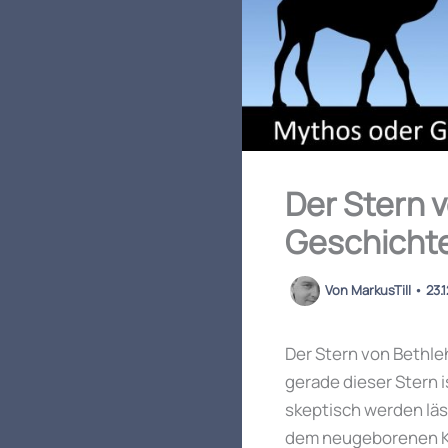
Der Stern 
Geschicht
Von
MarkusTill
•
23.
Der Stern von Bethle
gerade dieser Stern 
skeptisch werden lä
dem neugeborenen Kö