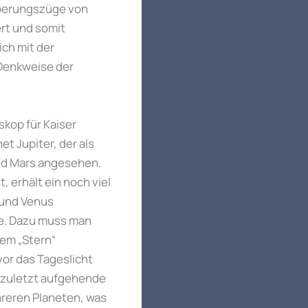
roberungszüge von
rt und somit
ch mit der
 Denkweise der
skop für Kaiser
et Jupiter, der als
und Mars angesehen.
, erhält ein noch viel
 und Venus
he. Dazu muss man
dem „Stern“
or das Tageslicht
er zuletzt aufgehende
hreren Planeten, was