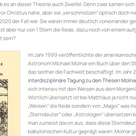
b es an dieser Theorie auch Zweifel. Denn zwar kamen sich 
vor Christus nahe, aber sie „verschmolzen“ optisch doch n
 2020 der Fall war. Sie waren immer deutlich voneinander 
ist aber nur von 1 Stern die Rede, dazu noch von einem a
t sein?
Im Jahr 1999 veröffentlichte der amerikanisch
Astronom Michael Molnar ein Buch über den S
das seither die Fachwelt beschäftigt. Im Jahr 
interdisziplinäre Tagung zu den Thesen Molna
sich intensiv mit den Weisen aus dem Morgenl
Wörtlich übersetzt ist bei Matthäus ja nicht nu
„Weisen“ die Rede sondern von „Magoi“ was m
„Sterndeuter“ oder „Astrologen“ übersetzen k
man zumeist davon aus, dass diese Sterndeut
babylonischen Kultur geprägt waren. Molnar g