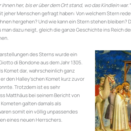
r ihnen her, bis er über dem Ort stand, wo das Kindlein war.“
it jeher Menschen gefragt haben: Von welchem Stern rede
 ihnen hergehen? Und wie kann ein Stern stehen bleiben? Da
 man dazu neigt, gleich die ganze Geschichte ins Reich d
nen.
 Darstellungen des Sterns wurde ein
iotto di Bondone aus dem Jahr 1305.
als Komet dar, wahrscheinlich ganz
l er den Halley’schen Komet kurz zuvor
nnte. Trotzdem ist es sehr
ss Matthäus bei seinem Bericht von
 Kometen galten damals als
aren somit ein völlig unpassendes
en eines neuen Herrschers.