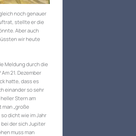
 gleich noch genauer
rat, stellte er die
önnte. Aber auch
üssten wir heute
e Meldung durch die
? Am 21. Dezember
k hatte, dass es
ch einander so sehr
heller Stern am
t man „große
 so dicht wie im Jahr
bei der sich Jupiter
tehen muss man