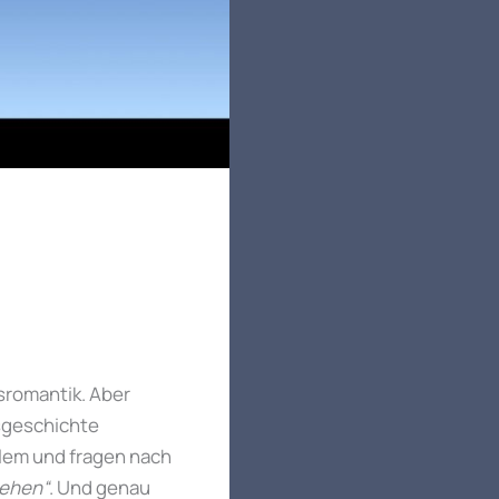
sromantik. Aber
sgeschichte
lem und fragen nach
sehen“
. Und genau