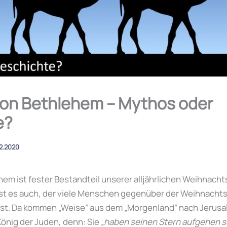
von Bethlehem – Mythos oder
e?
12.2020
hem ist fester Bestandteil unserer alljährlichen Weihnacht
ist es auch, der viele Menschen gegenüber der Weihnacht
sst. Da kommen „Weise“ aus dem „Morgenland“ nach Jerusa
nig der Juden, denn: Sie
„haben seinen Stern aufgehen 