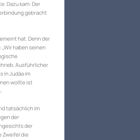
te. Dazu kam: Der
 Verbindung gebracht
gemeint hat. Denn der
: „Wir haben seinen
logische
hrieb. Ausführlicher
 in Judäa im
nen wollte ist
.
d tatsächlich im
egen der
ngesichts der
 Zweifel die