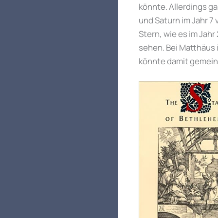
könnte. Allerdings ga
und Saturn im Jahr 7 
Stern, wie es im Jahr
sehen. Bei Matthäus 
könnte damit gemein