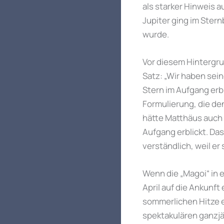
als starker Hinweis 
Jupiter ging im Ster
wurde.
Vor diesem Hintergru
Satz: „Wir haben sei
Stern im Aufgang erbl
Formulierung, die de
hätte Matthäus auch 
Aufgang erblickt. Da
verständlich, weil er
Wenn die „Magoi“ in 
April auf die Ankunf
sommerlichen Hitze e
spektakulären ganzjä