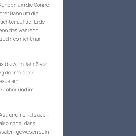
e Runden um die Sonne
ihrer Bahn um die
achter auf der Erde
Wenn das während
s Jahres nicht nur
 (bzw. im Jahr 6 vor
ng der meisten
Jesus am
 Oktober und im
 Astronomen als auch
also nahe, dass
rusalem gewesen sein