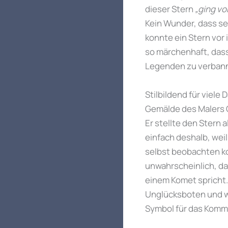
dieser Stern
„ging vo
Kein Wunder, dass se
konnte ein Stern vor
so märchenhaft, dass
Legenden zu verban
Stilbildend für viele
Gemälde des Malers G
Er stellte den Stern 
einfach deshalb, wei
selbst beobachten ko
unwahrscheinlich, da
einem Komet spricht.
Unglücksboten und w
Symbol für das Komm