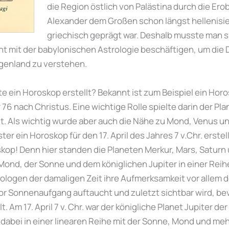
die Region östlich von Palästina durch die E
Alexander dem Großen schon längst hellenisie
griechisch geprägt war. Deshalb musste man si
ht mit der babylonischen Astrologie beschäftigen, um die
genland zu verstehen.
 ein Horoskop erstellt? Bekannt ist zum Beispiel ein Horo
76 nach Christus. Eine wichtige Rolle spielte darin der Plan
alt. Als wichtig wurde aber auch die Nähe zu Mond, Venus 
 ein Horoskop für den 17. April des Jahres 7 v.Chr. erstellt
skop! Denn hier standen die Planeten Merkur, Mars, Saturn
ond, der Sonne und dem königlichen Jupiter in einer Rei
rologen der damaligen Zeit ihre Aufmerksamkeit vor allem 
or Sonnenaufgang auftaucht und zuletzt sichtbar wird, bev
t. Am 17. April 7 v. Chr. war der königliche Planet Jupiter d
d dabei in einer linearen Reihe mit der Sonne, Mond und me