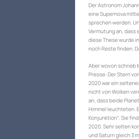
Der Astronom Johann
eine Supernova mitte
sprechen werden. Und 
Vermutung an, dass e
diese These wurde i
noch Reste finden. Das
Aber wovon schrieb 
Presse: Der Stern v
2020 war ein seltene
nicht von Wolken ver
an, dass beide Plane
Himmel leuchteten. 
Konjunktion“. Sie fin
2020. Sehr selten ko
und Saturn gleich 3