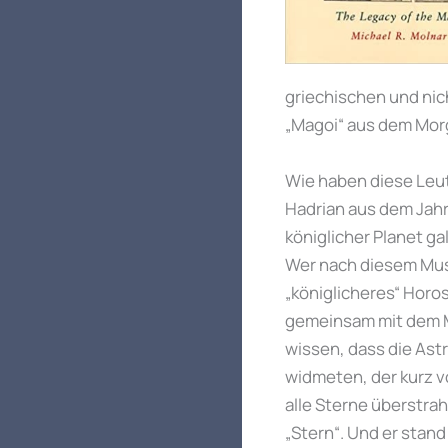
griechischen und nic
„Magoi“ aus dem Mor
Wie haben diese Leute
Hadrian aus dem Jahr 
königlicher Planet g
Wer nach diesem Muster
„königlicheres“ Horo
gemeinsam mit dem M
wissen, dass die Ast
widmeten, der kurz v
alle Sterne überstrahl
„Stern“. Und er stan