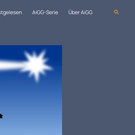
Suchen
stgelesen
AiGG-Serie
Über AiGG