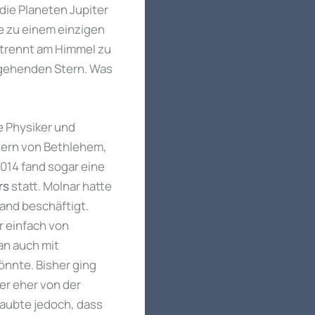
die Planeten Jupiter
ie zu einem einzigen
getrennt am Himmel zu
ufgehenden Stern. Was
e Physiker und
tern von Bethlehem,
2014 fand sogar eine
rs
statt. Molnar hatte
and beschäftigt.
r einfach von
an auch mit
önnte. Bisher ging
er eher von der
laubte jedoch, dass