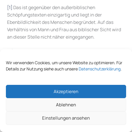
[1]
Das ist gegenüber den außerbiblischen
Schöpfungstexten einzigartig und liegt in der
Ebenbildlichkeit des Menschen begründet. Auf das
Verhältnis von Mann und Frau aus biblischer Sicht wird
an dieser Stelle nicht näher eingegangen.
[2]
Nach dem wiederholten „Es war (sehr) gut“ in 1.
Mose, sticht das „es ist nicht gut …“ umso deutlicher
Wir verwenden Cookies, um unsere Website zu optimieren. Für
heraus.
Details zur Nutzung siehe auch unsere
Datenschutzerklärung
.
[3]
Beiträge zur Ethik, Göttingen, S. 102.
Akzeptieren
[4]
EKD 28. 6. 2017:
https://www.ekd.de/Stellungnahme-
des-Rates-der-EKD-zur-Debatte-um-die-Ehe-fuer-
Ablehnen
alle-24373.htm
.
Einstellungen ansehen
[5]
http://www.stuttgarter-zeitung.de/inhalt.streit-um-