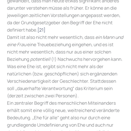
gewandelt, dass man heute etwas signifikant anderes
darunter verstehen müsse als früher. Er könne an die
jeweiligen zeitlichen Vorstellungen angepasst werden,
da der Grundgesetzgeber den Begriff der Ehe nicht
definiert habe.
[21]
Damit ist also nicht mehr wesentlich, dass
ein Mann und
eine Frau
eine Treuebeziehung eingehen, und es ist
nicht mehr wesentlich, dass nur aus einer solchen
Beziehung
potentiell
(!) Nachwuchs hervorgehen kann.
Was eine Ehe ist, ergibt sich nicht mehr als der
natürlichen (bzw. geschöpflichen) sich ergänzenden
Verschiedenartigkeit der Geschlechter. Stattdessen
soll „dauerhafte Verantwortung“ das Kriterium sein
(derzeit zwischen zwei Personen).
Ein zentraler Begriff des menschlichen Miteinanders
erhält somit eine völlig neue, weitreichend veränderte
Bedeutung. „Ehe für alle“ geht also nur durch eine
grundlegende Umdefinierung von Ehe und auch nur