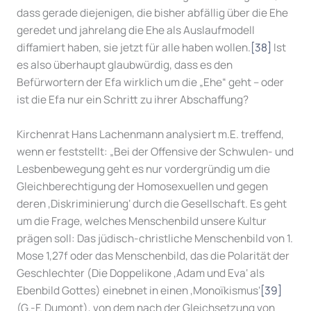
dass gerade diejenigen, die bisher abfällig über die Ehe
geredet und jahrelang die Ehe als Auslaufmodell
diffamiert haben, sie jetzt für alle haben wollen.
[38]
Ist
es also überhaupt glaubwürdig, dass es den
Befürwortern der Efa wirklich um die „Ehe“ geht – oder
ist die Efa nur ein Schritt zu ihrer Abschaffung?
Kirchenrat Hans Lachenmann analysiert m.E. treffend,
wenn er feststellt: „Bei der Offensive der Schwulen- und
Lesbenbewegung geht es nur vordergründig um die
Gleichberechtigung der Homosexuellen und gegen
deren ‚Diskriminierung‘ durch die Gesellschaft. Es geht
um die Frage, welches Menschenbild unsere Kultur
prägen soll: Das jüdisch-christliche Menschenbild von 1.
Mose 1,27f oder das Menschenbild, das die Polarität der
Geschlechter (Die Doppelikone ‚Adam und Eva‘ als
Ebenbild Gottes) einebnet in einen ‚Monoïkismus‘
[39]
(G.-F. Dumont), von dem nach der Gleichsetzung von