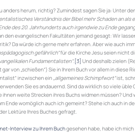
 anders herum, richtig? Zumindest sagen Sie ja: Unter de
entalistisches Verständnis der Bibel mehr Schaden an als ein
 Ende des 20. Jahrhunderts auch irgendwie zu Ende gegange
n den evangelischen Fakultäten jemand gesagt: Wir lassen
lkritik? Da würde ich gerne mehr erfahren. Aber wie auch im
nspädagogisch gefährlich“
für die Kirche Jesu seien nicht di
evangelikalen Fundamentalisten“
.
[3]
Und deshalb zielen (R
 gar von „schießen“) Sie in Ihrem Buch vor allem in diese R
talist“ inzwischen ein
„allgemeines Schimpfwort“
ist, sch
verwenden Sie es andauernd. Sind da wirklich so viele üble
ie ihnen weite Strecken ihres Buchs widmen müssen? Und
 am Ende womöglich auch ich gemeint? Stehe ich auch in de
der Lektüre Ihres Buches gefragt.
net-Interview zu Ihrem Buch
gesehen habe, habe ich mich 