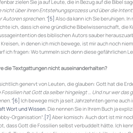
nbar zielen Sie ja auf Leute, die in Bezug auf die Bibel sa
e nicht über ihren Entstehungsprozess und über die Intenti
r Autoren sprechen.“
[5]
Also da kann ich Sie beruhigen. I
chte ich, dass ich eine gründliche Bibelwissenschaft, die 
Aussageintention des biblischen Autors sauber herauszuar
 Kreisen, in denen ich mich bewege, ist mir auch noch ni
arf ich fragen: Wo tummeln sich denn diese gefährlichen L
e die Textgattungen nicht auseinanderhalten?
ichtlich genervt von Leuten, die glauben: Gott hat die Erd
e Fossilien hat Gott da selber hingelegt …
Und nur wer das g
enen.“
[6]
Ich bewege mich ja seit Jahrzehnten gerne auch 
ft Wort und Wissen
. Die nennen Sie in Ihrem Buch ja explizi
obby-Organisation“.
[7]
Aber komisch: Auch dort ist mir noc
t, dass Gott die Fossilien selbst verbuddelt hätte. Ich ke