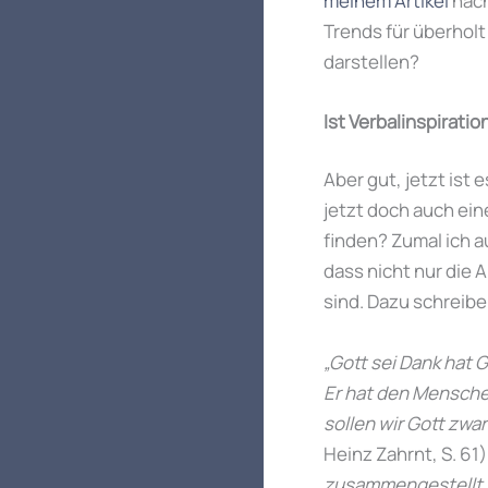
meinem Artikel
nach
Trends für überholt 
darstellen?
Ist Verbalinspirati
Aber gut, jetzt ist
jetzt doch auch ei
finden? Zumal ich a
dass nicht nur die 
sind. Dazu schreibe
„Gott sei Dank hat G
Er hat den Mensche
sollen wir Gott zwa
Heinz Zahrnt, S. 61
zusammengestellt w