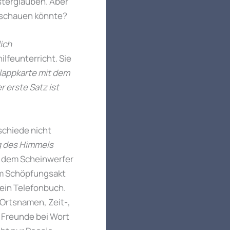
sterglauben. Aber
achschauen könnte?
ich
lfeunterricht. Sie
Klappkarte mit dem
 erste Satz ist
rschiede nicht
g des Himmels
n dem Scheinwerfer
dem Schöpfungsakt
 ein Telefonbuch.
 Ortsnamen, Zeit-,
 Freunde bei Wort