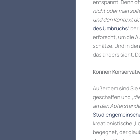
entspannt. Denn offe
nicht oder man soll
und den Kontext de
des Umbruchs“
beri
erforscht, um die 
schätze. Und in den
das anders sieht. D
Können Konservativ
Außerdem sind Sie s
geschaffen und
„di
an den Auferstand
Studiengemeinscha
kreationistische „L
begegnet, der glaub