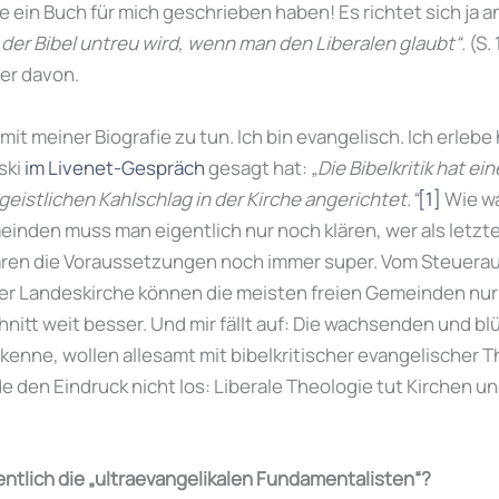
ie ein Buch für mich geschrieben haben! Es richtet sich ja a
der Bibel untreu wird, wenn man den Liberalen glaubt“.
(S. 
ner davon.
a mit meiner Biografie zu tun. Ich bin evangelisch. Ich erleb
ski
im Livenet-Gespräch
gesagt hat:
„D
ie Bibelkritik hat e
eistlichen Kahlschlag in der Kirche angerichtet.“
[1]
Wie wa
nden muss man eigentlich nur noch klären, wer als letzte
ären die Voraussetzungen noch immer super. Vom Steuer
r Landeskirche können die meisten freien Gemeinden nur
hnitt weit besser. Und mir fällt auf: Die wachsenden und b
kenne, wollen allesamt mit bibelkritischer evangelischer 
e den Eindruck nicht los: Liberale Theologie tut Kirchen 
ntlich die „ultraevangelikalen Fundamentalisten“?