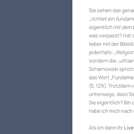
Sie sehen das genau
„richtet ein fundam
eigentlich mit dem
was verpasst? Hat a
lieber mit der Bibe
jedenfalls:
„Religio
sondern die
„ultra
Scharnowski spricht
das Wort „Fundamen
(S. 129). Trotzdem 
unterwegs, dass S
Sie eigentlich? Bin
habe ich mich nach 
Als ich dann Ihr
Live