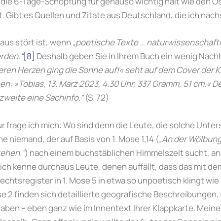
 die 6-Tage-Schöpfung für genauso wichtig hält wie den O
ist. Gibt es Quellen und Zitate aus Deutschland, die ich n
aus stört ist, wenn
„poetische Texte … naturwissenschaftl
rden.“
[8]
Deshalb geben Sie in Ihrem Buch ein wenig Nachhi
eren Herzen ging die Sonne auf!« seht auf dem Cover der 
n: »Tobias, 13. März 2023, 4.30 Uhr, 337 Gramm, 51 cm.« Der
zweite eine Sachinfo.“
(S. 72)
ur frage ich mich: Wo sind denn die Leute, die solche Unte
e niemand, der auf Basis von 1. Mose 1,14 (
„An der Wölbun
tehen.“
) nach einem buchstäblichen Himmelszelt sucht, a
 ich kenne durchaus Leute, denen auffällt, dass das mit 
htsregister in 1. Mose 5 in etwa so unpoetisch klingt wie
e 2 finden sich detaillierte geografische Beschreibungen,
aben – eben ganz wie im Innentext Ihrer Klappkarte. Meine