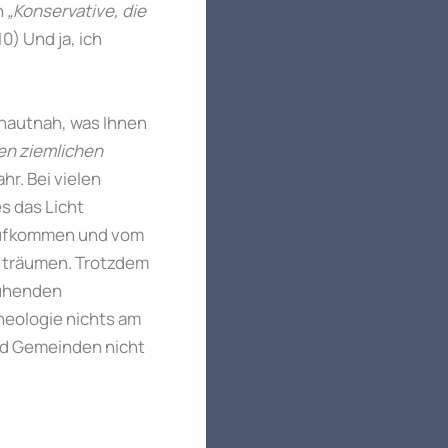
n
„Konservative, die
10) Und ja, ich
e hautnah, was Ihnen
inen ziemlichen
hr. Bei vielen
s das Licht
aufkommen und vom
 träumen. Trotzdem
lühenden
Theologie nichts am
und Gemeinden nicht