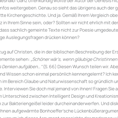
eshalb: Ganz offenkundig wollte der Autor der Genesis nic
nfos weitergeben. Genau so sieht das übrigens auch der ga
ette Kirchengeschichte. Und ja: Gemäß Ihrem Vergleich ob
z in Ihrem Sinne sein, oder? Sollten wir nicht ehrlich mit d
 dass sachlich gemeinte Texte nicht zur Poesie umgedeute
ige Auslegungsfragen drücken können?
zug auf Christen, die in der biblischen Beschreibung der E
lemente sehen:
„Schöner wär’s, wenn gläubige Christinnen
as Denken aufgäben…“
(S. 66) Diesen Wunsch teilen wir. Ab
nd Wissen schon einmal persönlich kennengelernt? Ich k
n im Bereich Glaube und Naturwissenschaft so gründlich un
. Interviewen Sie doch mal jemand von ihnen! Fragen Sie 
 Unterschied zwischen Intelligent Design und Kreationismu
zur Bakteriengeißel leider durcheinanderwerfen. Und disk
 Ihnen aufgewärmte Bonhoeffer’sche Lückenbüßerargument