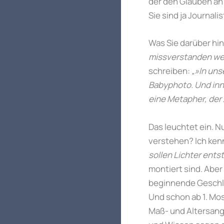
der den Glauben an
Sie sind ja Journal
Was Sie darüber hin
missverstanden we
schreiben:
„»In uns
Babyphoto. Und inne
eine Metapher, der 
Das leuchtet ein. N
verstehen? Ich kenn
sollen Lichter ents
montiert sind. Aber
beginnende Geschlec
Und schon ab 1. Mos
Maß- und Altersang