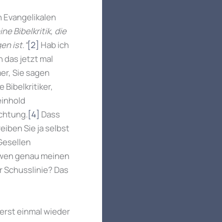
n Evangelikalen
e Bibelkritik, die
n ist.“
[2]
Hab ich
 das jetzt mal
mer, Sie sagen
e Bibelkritiker,
einhold
ichtung.
[4]
Dass
reiben Sie ja selbst
 Gesellen
 wen genau meinen
r Schusslinie? Das
erst einmal wieder