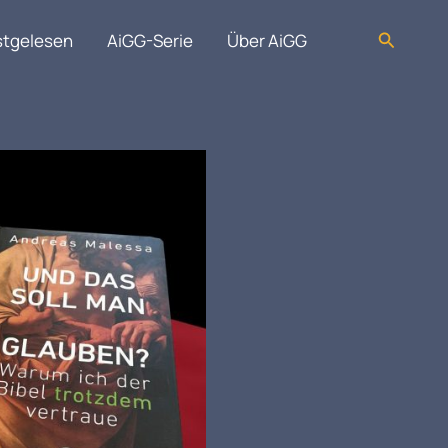
Suchen
stgelesen
AiGG-Serie
Über AiGG