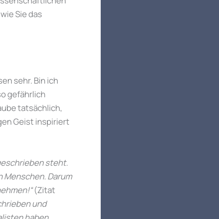
issenschaftlichen
 wie Sie das
en sehr. Bin ich
 so gefährlich
aube tatsächlich,
en Geist inspiriert
 geschrieben steht.
on Menschen. Darum
 nehmen!“
(Zitat
chrieben und
alisten haben