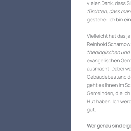
vielen Dank, dass S
fürchten, dass man 
gestehe: Ich bin ei
Vielleicht hat das j
Reinhold Scharnow
theologischen und g
evangelischen Gemei
ausmacht. Dabei w
Gebäudebestand de
geht es ihnen im Sc
Gemeinden, die ich 
Hut haben. Ich werd
gut.
Wer genau sind eige