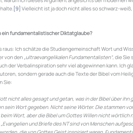
, warum ich dieses Argument angesichts der modernen w
halte.
[9]
Vielleicht ist ja doch nicht alles so schwarz-weiß,
on ein fundamentalistischer Diktatglaube?
 es raus: Ich schätze die Studiengemeinschaft Wort und Wiss
ner von den
„ultraevangelikalen Fundamentalisten“
, die Sie
uch der Verbalinspiration sehr viel abgewinnen kann. Ich gl
Autoren, sondern gerade auch die Texte der Bibel vom Heilig
n Sie:
ott nicht alles gesagt und getan, was in der Bibel über ihn
n sein Wort gegeben. Nicht seine Wörter. Die stammen v
r beim Wort, aber die Bibel um Gottes Willen nicht wörtlich
)
„Evangelien und Briefe des NT sind von Menschen aufges
orden, die von Gottes Geist inspiriert waren. Fundament