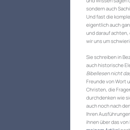
und Wissen sagen d
sondern auch Sachi
Und fast die kompl
eigentlich auch gan
und darauf achten,
wir uns um schwier
Sie schreiben in Be
auch historische E
Bibellesen nicht d
Freunde von Wort u
Christen, die Frage
durchdenken wie sie
auch noch nach dem
Ihren Ausführungen 
ihnen über das von