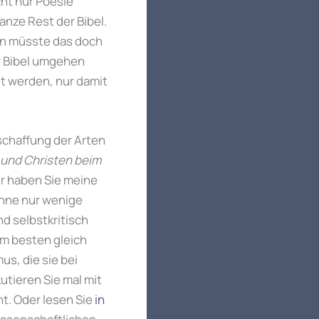
ht nur Poesie
nze Rest der Bibel.
en müsste das doch
er Bibel umgehen
t werden, nur damit
rschaffung der Arten
 und Christen beim
er haben Sie meine
enne nur wenige
d selbstkritisch
am besten gleich
s, die sie bei
utieren Sie mal mit
. Oder lesen Sie
in