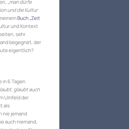
gen,
„man dürfe
on und die Kultur
n meinem
Buch „Zeit
Kultur und Kontext
beiten, sehr
emand begegnet, der
eute eigentlich?
e in 6 Tagen
laubt, glaubt auch
im Umfeld der
t als
h nie jemand
nne auch niemand,