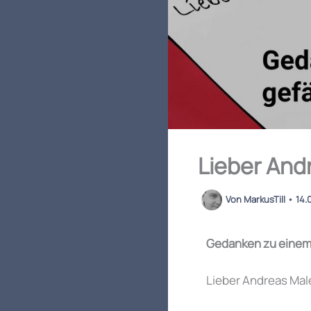
Lieber And
Von
MarkusTill
•
14.
Gedanken zu einem 
Lieber Andreas Mal