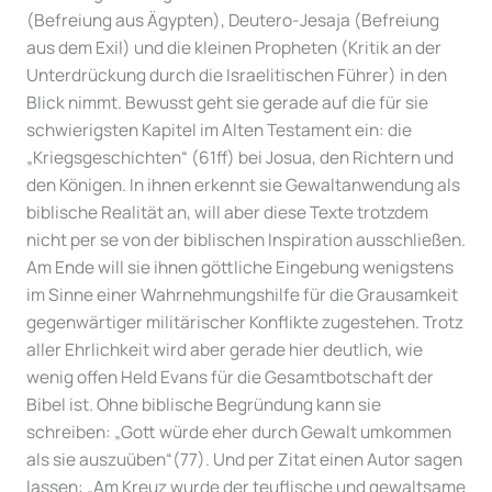
(Befreiung aus Ägypten), Deutero-Jesaja (Befreiung
aus dem Exil) und die kleinen Propheten (Kritik an der
Unterdrückung durch die Israelitischen Führer) in den
Blick nimmt. Bewusst geht sie gerade auf die für sie
schwierigsten Kapitel im Alten Testament ein: die
„Kriegsgeschichten“ (61ff) bei Josua, den Richtern und
den Königen. In ihnen erkennt sie Gewaltanwendung als
biblische Realität an, will aber diese Texte trotzdem
nicht per se von der biblischen Inspiration ausschließen.
Am Ende will sie ihnen göttliche Eingebung wenigstens
im Sinne einer Wahrnehmungshilfe für die Grausamkeit
gegenwärtiger militärischer Konflikte zugestehen. Trotz
aller Ehrlichkeit wird aber gerade hier deutlich, wie
wenig offen Held Evans für die Gesamtbotschaft der
Bibel ist. Ohne biblische Begründung kann sie
schreiben: „Gott würde eher durch Gewalt umkommen
als sie auszuüben“(77). Und per Zitat einen Autor sagen
lassen: „Am Kreuz wurde der teuflische und gewaltsame