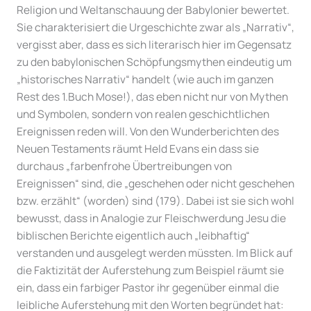
Religion und Weltanschauung der Babylonier bewertet.
Sie charakterisiert die Urgeschichte zwar als „Narrativ“,
vergisst aber, dass es sich literarisch hier im Gegensatz
zu den babylonischen Schöpfungsmythen eindeutig um
„historisches Narrativ“ handelt (wie auch im ganzen
Rest des 1.Buch Mose!), das eben nicht nur von Mythen
und Symbolen, sondern von realen geschichtlichen
Ereignissen reden will. Von den Wunderberichten des
Neuen Testaments räumt Held Evans ein dass sie
durchaus „farbenfrohe Übertreibungen von
Ereignissen“ sind, die „geschehen oder nicht geschehen
bzw. erzählt“ (worden) sind (179). Dabei ist sie sich wohl
bewusst, dass in Analogie zur Fleischwerdung Jesu die
biblischen Berichte eigentlich auch „leibhaftig“
verstanden und ausgelegt werden müssten. Im Blick auf
die Faktizität der Auferstehung zum Beispiel räumt sie
ein, dass ein farbiger Pastor ihr gegenüber einmal die
leibliche Auferstehung mit den Worten begründet hat: