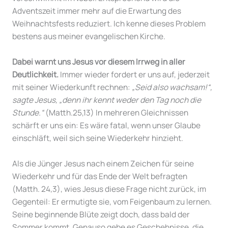
Adventszeit immer mehr auf die Erwartung des
Weihnachtsfests reduziert. Ich kenne dieses Problem
bestens aus meiner evangelischen Kirche.
Dabei warnt uns Jesus vor diesem Irrweg in aller
Deutlichkeit.
Immer wieder fordert er uns auf, jederzeit
mit seiner Wiederkunft rechnen:
„Seid also wachsam!“,
sagte Jesus, „denn ihr kennt weder den Tag noch die
Stunde.“
(Matth.25,13) In mehreren Gleichnissen
schärft er uns ein: Es wäre fatal, wenn unser Glaube
einschläft, weil sich seine Wiederkehr hinzieht.
Als die Jünger Jesus nach einem Zeichen für seine
Wiederkehr und für das Ende der Welt befragten
(Matth. 24,3), wies Jesus diese Frage nicht zurück, im
Gegenteil: Er ermutigte sie, vom Feigenbaum zu lernen.
Seine beginnende Blüte zeigt doch, dass bald der
Sommer kommt. Genauso gebe es Geschehnisse, die