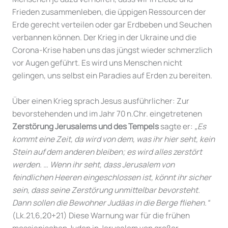
Frieden zusammenleben, die üppigen Ressourcen der
Erde gerecht verteilen oder gar Erdbeben und Seuchen
verbannen können. Der Krieg in der Ukraine und die
Corona-Krise haben uns das jüngst wieder schmerzlich
vor Augen geführt. Es wird uns Menschen nicht
gelingen, uns selbst ein Paradies auf Erden zu bereiten.
Über einen Krieg sprach Jesus ausführlicher: Zur
bevorstehenden und im Jahr 70 n.Chr. eingetretenen
Zerstörung Jerusalems
und des Tempels
sagte er:
„
Es
kommt eine Zeit, da wird von dem, was ihr hier seht, kein
Stein auf dem anderen bleiben; es wird alles zerstört
werden. … Wenn ihr seht, dass Jerusalem von
feindlichen Heeren eingeschlossen ist, könnt ihr sicher
sein, dass seine Zerstörung unmittelbar bevorsteht.
Dann sollen die Bewohner Judäas in die Berge fliehen.“
(Lk.21,6,20+21) Diese Warnung war für die frühen
messianischen Juden in Jerusalem von großer