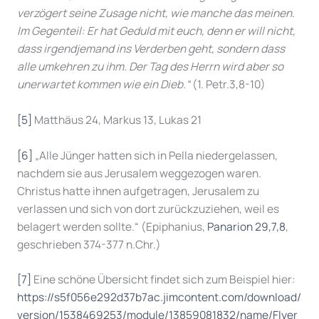
verzögert seine Zusage nicht, wie manche das meinen.
Im Gegenteil: Er hat Geduld mit euch, denn er will nicht,
dass irgendjemand ins Verderben geht, sondern dass
alle umkehren zu ihm. Der Tag des Herrn wird aber so
unerwartet kommen wie ein Dieb.“
(1. Petr.3,8-10)
[5]
Matthäus 24, Markus 13, Lukas 21
[6]
„Alle Jünger hatten sich in Pella niedergelassen,
nachdem sie aus Jerusalem weggezogen waren.
Christus hatte ihnen aufgetragen, Jerusalem zu
verlassen und sich von dort zurückzuziehen, weil es
belagert werden sollte.“ (Epiphanius,
Panarion 29,7,8
,
geschrieben 374-377 n.Chr.)
[7]
Eine schöne Übersicht findet sich zum Beispiel hier:
https://s5f056e292d37b7ac.jimcontent.com/download/
version/1538469253/module/13859081832/name/Flyer