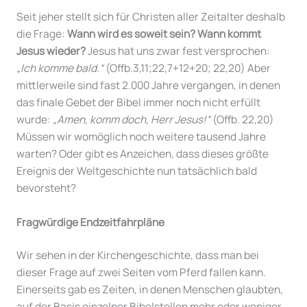
Seit jeher stellt sich für Christen aller Zeitalter deshalb
die Frage:
Wann wird es soweit sein? Wann kommt
Jesus wieder?
Jesus hat uns zwar fest versprochen:
„Ich komme bald.“
(Offb.3,11;22,7+12+20; 22,20) Aber
mittlerweile sind fast 2.000 Jahre vergangen, in denen
das finale Gebet der Bibel immer noch nicht erfüllt
wurde:
„Amen, komm doch, Herr Jesus!“
(Offb. 22,20)
Müssen wir womöglich noch weitere tausend Jahre
warten? Oder gibt es Anzeichen, dass dieses größte
Ereignis der Weltgeschichte nun tatsächlich bald
bevorsteht?
Fragwürdige Endzeitfahrpläne
Wir sehen in der Kirchengeschichte, dass man bei
dieser Frage auf zwei Seiten vom Pferd fallen kann.
Einerseits gab es Zeiten, in denen Menschen glaubten,
auf der Basis einzelner Bibelstellen mehr oder weniger