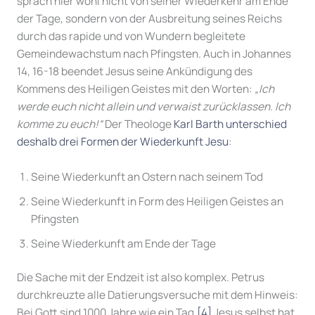
sprach hier wohl nicht von seiner Wiederkehr am Ende
der Tage, sondern von der Ausbreitung seines Reichs
durch das rapide und von Wundern begleitete
Gemeindewachstum nach Pfingsten. Auch in Johannes
14, 16-18 beendet Jesus seine Ankündigung des
Kommens des Heiligen Geistes mit den Worten:
„Ich
werde euch nicht allein und verwaist zurücklassen. Ich
komme zu euch!“
Der Theologe
Karl Barth unterschied
deshalb drei Formen der Wiederkunft Jesu
:
Seine Wiederkunft an Ostern nach seinem Tod
Seine Wiederkunft in Form des Heiligen Geistes an
Pfingsten
Seine Wiederkunft am Ende der Tage
Die Sache mit der Endzeit ist also komplex. Petrus
durchkreuzte alle Datierungsversuche mit dem Hinweis:
Bei Gott sind 1000 Jahre wie ein Tag.
[4]
Jesus selbst hat