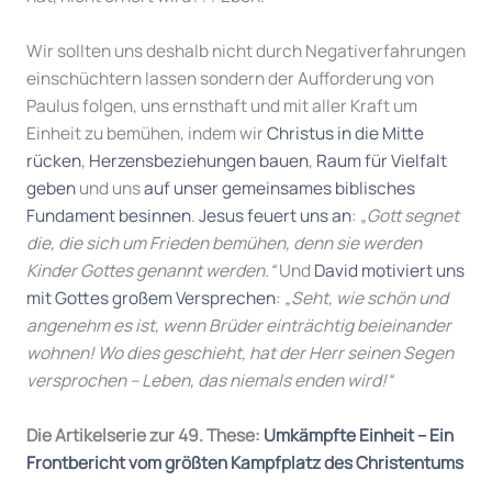
Wir sollten uns deshalb nicht durch Negativerfahrungen
einschüchtern lassen sondern der Aufforderung von
Paulus folgen, uns ernsthaft und mit aller Kraft um
Einheit zu bemühen, indem wir
Christus in die Mitte
rücken
,
Herzensbeziehungen bauen
,
Raum für Vielfalt
geben
und uns
auf unser gemeinsames biblisches
Fundament besinnen
.
Jesus feuert uns an
: „
Gott segnet
die, die sich um Frieden bemühen, denn sie werden
Kinder Gottes genannt werden.“
Und
David motiviert uns
mit Gottes großem Versprechen
:
„Seht, wie schön und
angenehm es ist, wenn Brüder einträchtig beieinander
wohnen! Wo dies geschieht, hat der Herr seinen Segen
versprochen – Leben, das niemals enden wird!“
Die Artikelserie zur 49. These:
Umkämpfte Einheit – Ein
Frontbericht vom größten Kampfplatz des Christentums