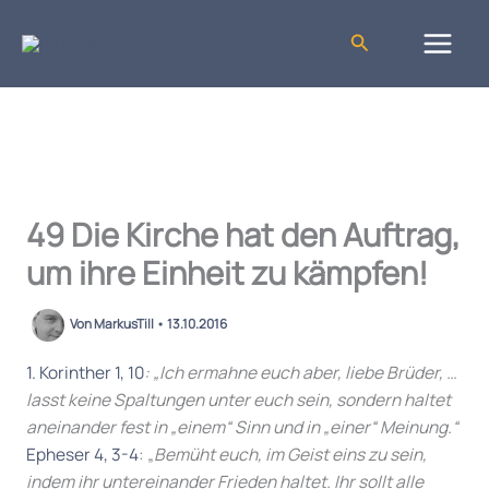
Zum
Inhalt
Suchen
springen
49 Die Kirche hat den Auftrag,
um ihre Einheit zu kämpfen!
Von
MarkusTill
•
13.10.2016
1. Korinther 1, 10
: „Ich ermahne euch aber, liebe Brüder, …
lasst keine Spaltungen unter euch sein, sondern haltet
aneinander fest in „einem“ Sinn und in „einer“ Meinung.“
Epheser 4, 3-4
: „
Bemüht euch, im Geist eins zu sein,
indem ihr untereinander Frieden haltet. Ihr sollt alle