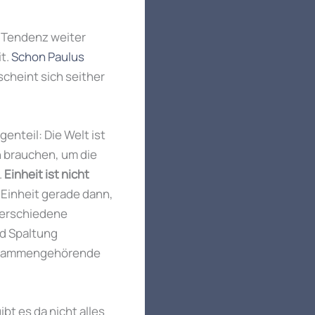
 Tendenz weiter
it.
Schon Paulus
 scheint sich seither
enteil: Die Welt ist
n brauchen, um die
.
Einheit ist nicht
 Einheit gerade dann,
verschiedene
nd Spaltung
 zusammengehörende
t es da nicht alles