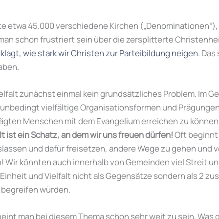
te etwa 45.000 verschiedene Kirchen („Denominationen“),
an schon frustriert sein über die zersplitterte Christenhe
klagt, wie stark wir Christen zur Parteibildung neigen
. Das
aben.
elfalt zunächst einmal kein grundsätzliches Problem. Im Geg
wir unbedingt vielfältige Organisationsformen und Prägunge
rägten Menschen mit dem Evangelium erreichen zu können
lt ist ein Schatz, an dem wir uns freuen dürfen!
Oft beginnt
slassen und dafür freisetzen, andere Wege zu gehen und 
 Wir könnten auch innerhalb von Gemeinden viel Streit u
Einheit und Vielfalt nicht als Gegensätze sondern als 2
e begreifen würden.
eint man bei diesem Thema schon sehr weit zu sein. Was gib