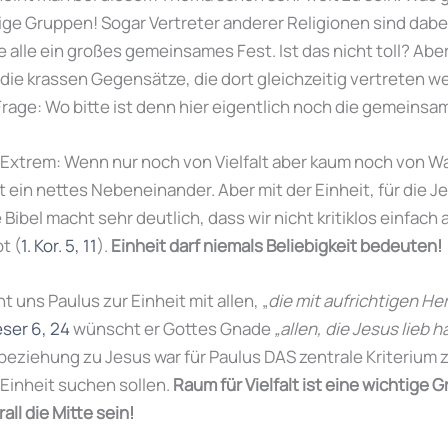
tige Gruppen! Sogar Vertreter anderer Religionen sind dabei.
 alle ein großes gemeinsames Fest. Ist das nicht toll? Aber 
ie krassen Gegensätze, die dort gleichzeitig vertreten w
Frage: Wo bitte ist denn hier eigentlich noch die gemeinsa
 Extrem: Wenn nur noch von Vielfalt aber kaum noch von Wa
ht ein nettes Nebeneinander. Aber mit der Einheit, für die J
 Bibel macht sehr deutlich, dass wir nicht kritiklos einfach
t (
1. Kor. 5, 11
).
Einheit darf niemals Beliebigkeit bedeuten!
 uns Paulus zur Einheit mit allen, „
die mit aufrichtigen He
ser 6, 24
wünscht er Gottes Gnade
„allen, die Jesus lieb 
eziehung zu Jesus war für Paulus DAS zentrale Kriterium z
 Einheit suchen sollen.
Raum für Vielfalt ist eine wichtige G
ll die Mitte sein!