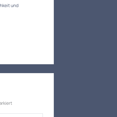
chkeit und
rkiert