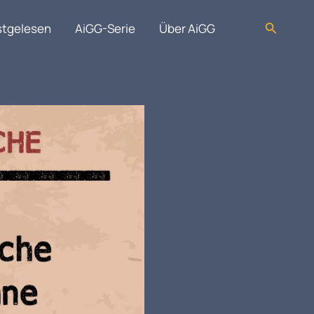
Suchen
stgelesen
AiGG-Serie
Über AiGG