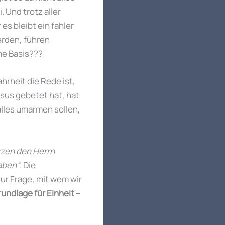
 Und trotz aller
es bleibt ein fahler
erden, führen
me Basis???
hrheit die Rede ist,
esus gebetet hat, hat
 alles umarmen sollen,
rzen den Herrn
haben“
. Die
ur Frage, mit wem wir
rundlage für Einheit –