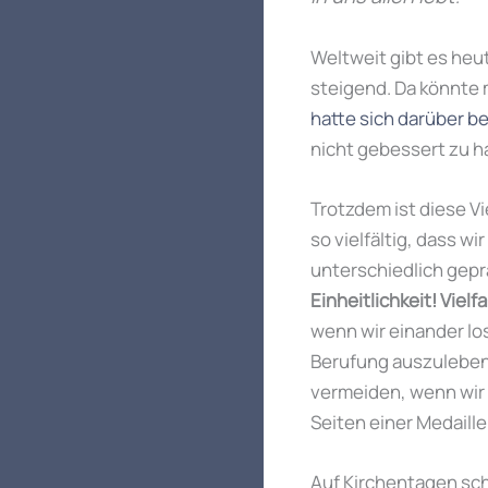
Weltweit gibt es heu
steigend. Da könnte m
hatte sich darüber be
nicht gebessert zu h
Trotzdem ist diese Vi
so vielfältig, dass 
unterschiedlich gep
Einheitlichkeit!
Vielfa
wenn wir einander lo
Berufung auszuleben!
vermeiden, wenn wir 
Seiten einer Medaill
Auf Kirchentagen sch