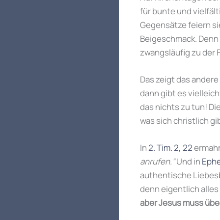
für bunte und vielfäl
Gegensätze feiern sie
Beigeschmack. Denn d
zwangsläufig zu der 
Das zeigt das andere
dann gibt es vielleic
das nichts zu tun! Die
was sich christlich gib
In
2. Tim. 2, 22
ermahnt
anrufen.“
Und in
Ephe
authentische Liebesb
denn eigentlich alles
aber Jesus muss übera