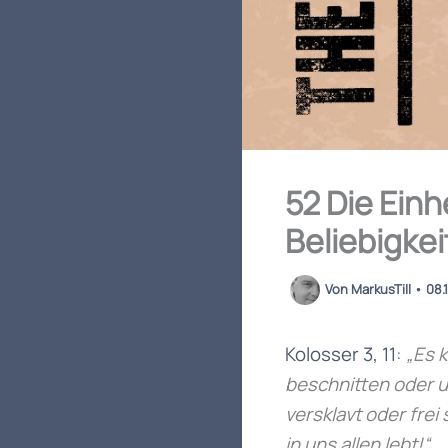
52 Die Einh
Beliebigkei
Von
MarkusTill
•
08.
Kolosser 3, 11
:
„Es 
beschnitten oder unb
versklavt oder frei
in uns allen lebt!“